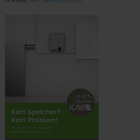
By
M.Kaya
, on
07 January 2025 12:01