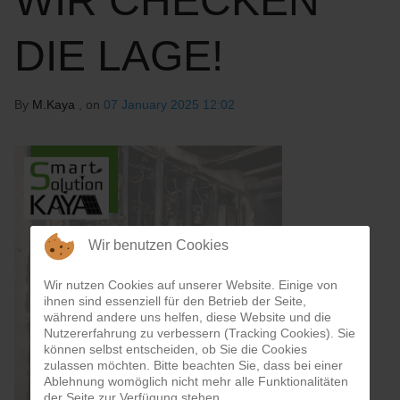
WIR CHECKEN
DIE LAGE!
By
M.Kaya
, on
07 January 2025 12:02
Wir benutzen Cookies
Wir nutzen Cookies auf unserer Website. Einige von
ihnen sind essenziell für den Betrieb der Seite,
während andere uns helfen, diese Website und die
Nutzererfahrung zu verbessern (Tracking Cookies). Sie
können selbst entscheiden, ob Sie die Cookies
zulassen möchten. Bitte beachten Sie, dass bei einer
Ablehnung womöglich nicht mehr alle Funktionalitäten
der Seite zur Verfügung stehen.