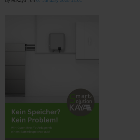
By
M.Kaya
, on
07 January 2025 12:01