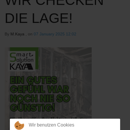
WIR CHECKEN
DIE LAGE!
By
M.Kaya
, on
07 January 2025 12:02
Wir benutzen Cookies