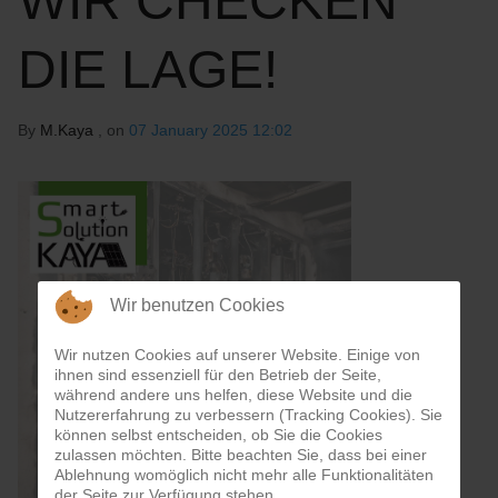
WIR CHECKEN
DIE LAGE!
By
M.Kaya
, on
07 January 2025 12:02
Wir benutzen Cookies
Wir nutzen Cookies auf unserer Website. Einige von
ihnen sind essenziell für den Betrieb der Seite,
während andere uns helfen, diese Website und die
Nutzererfahrung zu verbessern (Tracking Cookies). Sie
können selbst entscheiden, ob Sie die Cookies
zulassen möchten. Bitte beachten Sie, dass bei einer
Ablehnung womöglich nicht mehr alle Funktionalitäten
der Seite zur Verfügung stehen.