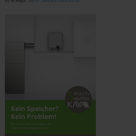
By
M.Kaya
, on
07 January 2025 12:01