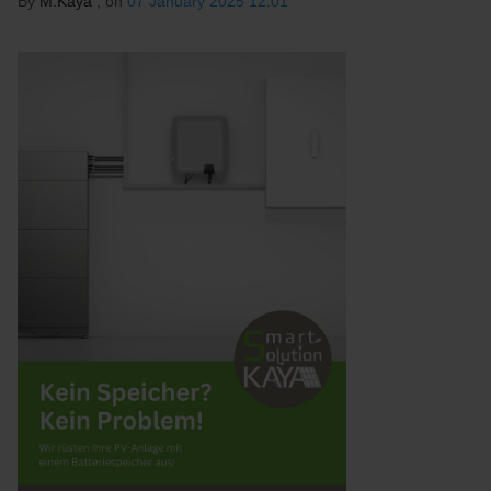
By
M.Kaya
, on
07 January 2025 12:01