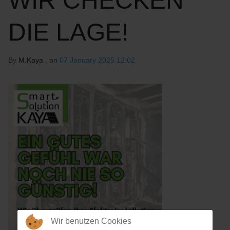
WIR CHECKEN
DIE LAGE!
By
M.Kaya
, on
07 January 2025 12:02
Wir benutzen Cookies