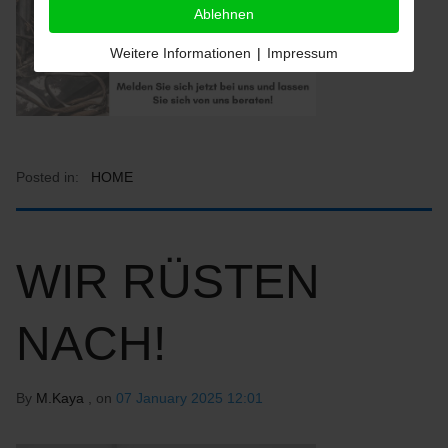
Ablehnen
Weitere Informationen
|
Impressum
Posted in:
HOME
WIR RÜSTEN
NACH!
By
M.Kaya
, on
07 January 2025 12:01