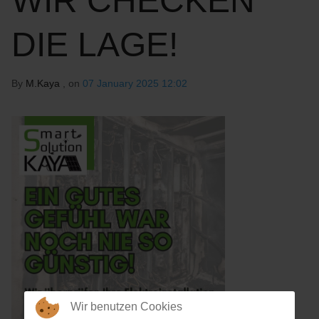
WIR CHECKEN
DIE LAGE!
By
M.Kaya
, on
07 January 2025 12:02
Wir benutzen Cookies