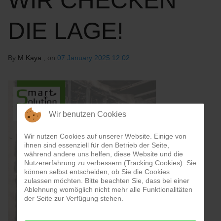
WIR CHECKEN
DIE LAGE!
By
M.Kaya
, on
07 January 2025 12:02
Wir benutzen Cookies
Wir nutzen Cookies auf unserer Website. Einige von
ihnen sind essenziell für den Betrieb der Seite,
während andere uns helfen, diese Website und die
Nutzererfahrung zu verbessern (Tracking Cookies). Sie
können selbst entscheiden, ob Sie die Cookies
zulassen möchten. Bitte beachten Sie, dass bei einer
Ablehnung womöglich nicht mehr alle Funktionalitäten
der Seite zur Verfügung stehen.