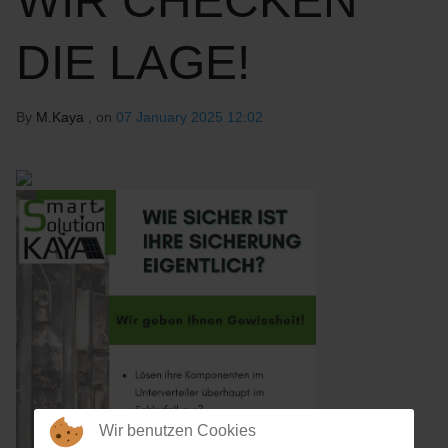
WIR CHECKEN
DIE LAGE!
By
M.Kaya
, on
07 January 2025 12:02
Wir benutzen Cookies