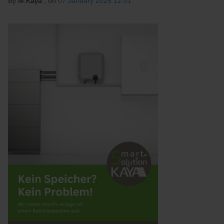
By
M.Kaya
, on
07 January 2025 12:01