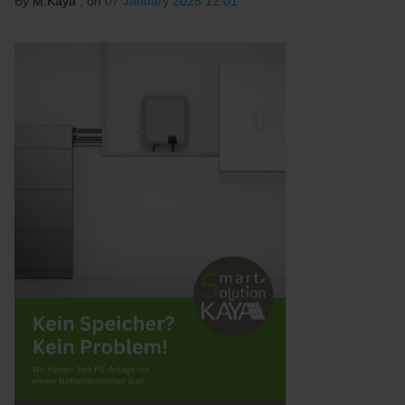
By
M.Kaya
, on
07 January 2025 12:01