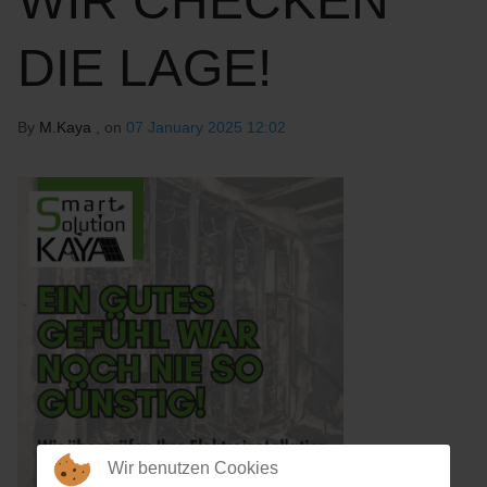
WIR CHECKEN
DIE LAGE!
By
M.Kaya
, on
07 January 2025 12:02
Wir benutzen Cookies