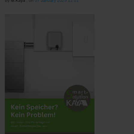
By
M.Kaya
, on
07 January 2025 12:01