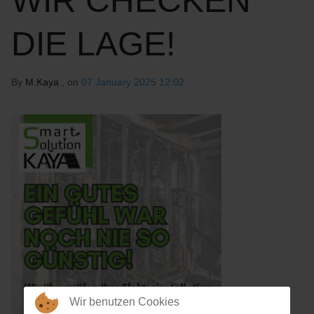
WIR CHECKEN
DIE LAGE!
By
M.Kaya
, on
07 January 2025 12:02
Wir benutzen Cookies