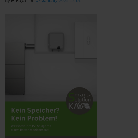
By
M.Kaya
, on
07 January 2025 12:01