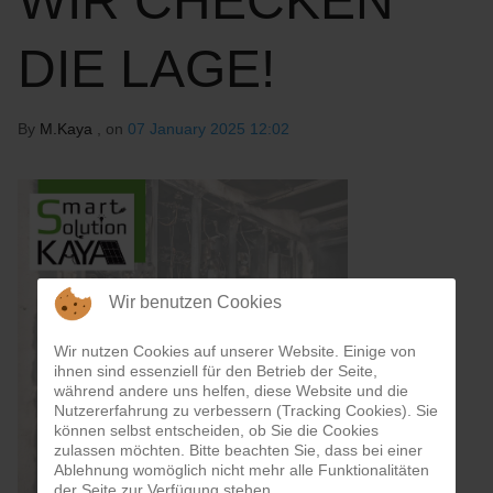
WIR CHECKEN
DIE LAGE!
By
M.Kaya
, on
07 January 2025 12:02
Wir benutzen Cookies
Wir nutzen Cookies auf unserer Website. Einige von
ihnen sind essenziell für den Betrieb der Seite,
während andere uns helfen, diese Website und die
Nutzererfahrung zu verbessern (Tracking Cookies). Sie
können selbst entscheiden, ob Sie die Cookies
zulassen möchten. Bitte beachten Sie, dass bei einer
Ablehnung womöglich nicht mehr alle Funktionalitäten
der Seite zur Verfügung stehen.