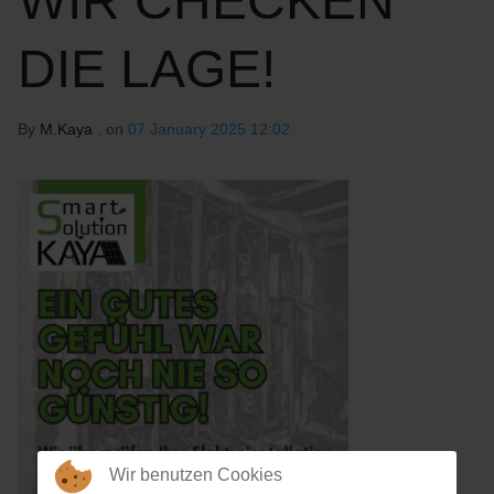
WIR CHECKEN
DIE LAGE!
By
M.Kaya
, on
07 January 2025 12:02
Wir benutzen Cookies