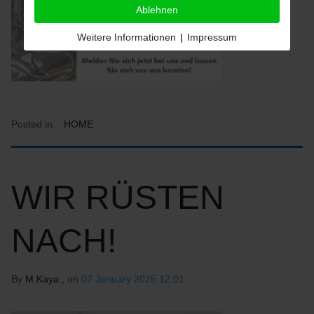
Ablehnen
Weitere Informationen
|
Impressum
Posted in:
HOME
WIR RÜSTEN
NACH!
By
M.Kaya
, on
07 January 2025 12:01