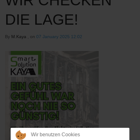
WIR CHECKEN
DIE LAGE!
By
M.Kaya
, on
07 January 2025 12:02
Wir benutzen Cookies