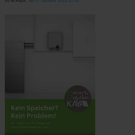
By
M.Kaya
, on
07 January 2025 12:01