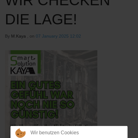
WIR CHECKEN
DIE LAGE!
By
M.Kaya
, on
07 January 2025 12:02
Wir benutzen Cookies