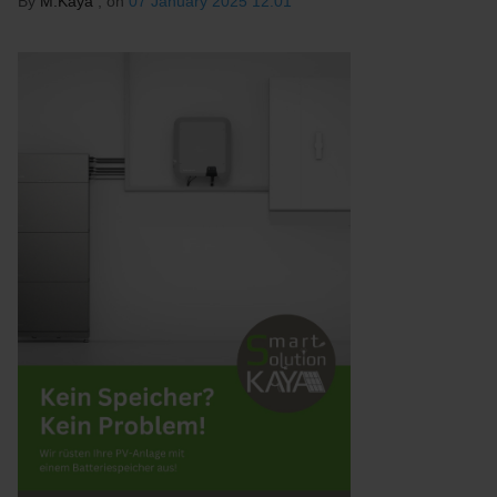
By
M.Kaya
, on
07 January 2025 12:01