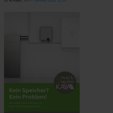
By
M.Kaya
, on
07 January 2025 12:01