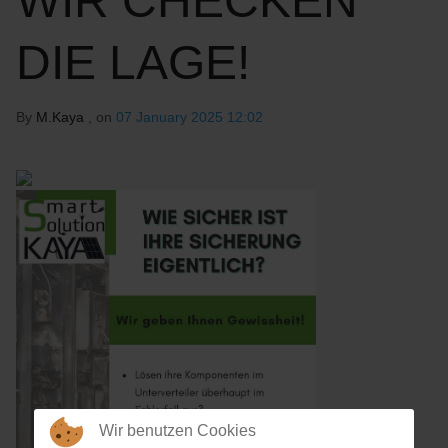
WIR CHECKEN
DIE LAGE!
By
M.Kaya
, on
07 January 2025 12:02
Wir benutzen Cookies