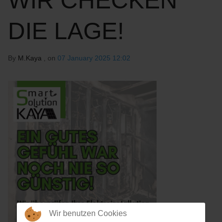
WIR CHECKEN
DIE LAGE!
By
M.Kaya
, on
07 January 2025 12:02
Wir benutzen Cookies