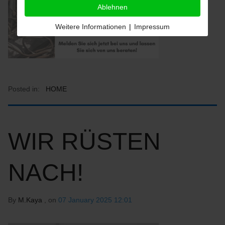
Ablehnen
Weitere Informationen
|
Impressum
Posted in:
HOME
WIR RÜSTEN
NACH!
By
M.Kaya
, on
07 January 2025 12:01