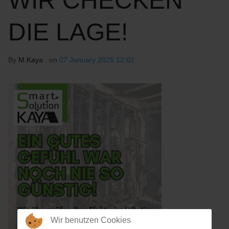
WIR CHECKEN
DIE LAGE!
By
M.Kaya
, on
07 January 2025 12:02
Wir benutzen Cookies