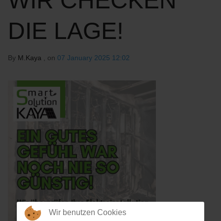
WIR CHECKEN
DIE LAGE!
By
M.Kaya
, on
07 January 2025 12:02
Wir benutzen Cookies