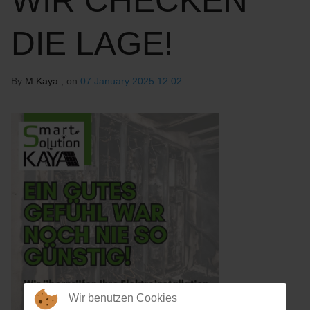
WIR CHECKEN
DIE LAGE!
By
M.Kaya
, on
07 January 2025 12:02
Wir benutzen Cookies