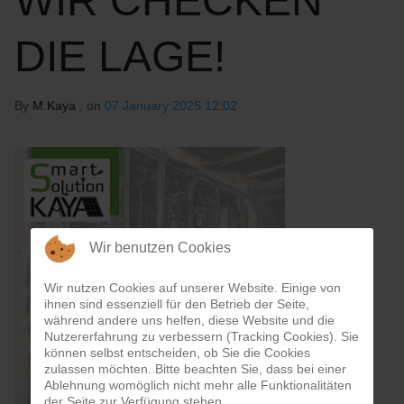
WIR CHECKEN
DIE LAGE!
By
M.Kaya
, on
07 January 2025 12:02
Wir benutzen Cookies
Wir nutzen Cookies auf unserer Website. Einige von
ihnen sind essenziell für den Betrieb der Seite,
während andere uns helfen, diese Website und die
Nutzererfahrung zu verbessern (Tracking Cookies). Sie
können selbst entscheiden, ob Sie die Cookies
zulassen möchten. Bitte beachten Sie, dass bei einer
Ablehnung womöglich nicht mehr alle Funktionalitäten
der Seite zur Verfügung stehen.