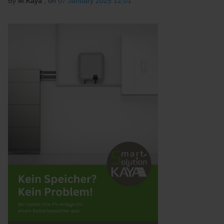
By
M.Kaya
, on
07 January 2025 12:01