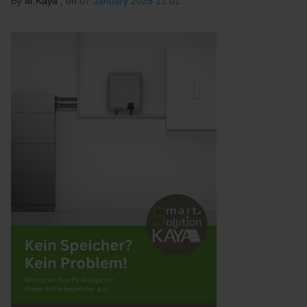
By
M.Kaya
, on
07 January 2025 12:01