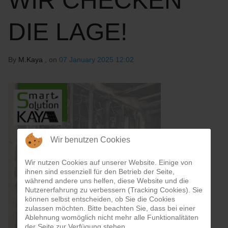
WIR CHECKEN
DIE LAGE!
By
M.Kaya
, on
07 January 2025 12:02
Wir benutzen Cookies
Wir nutzen Cookies auf unserer Website. Einige von
ihnen sind essenziell für den Betrieb der Seite,
während andere uns helfen, diese Website und die
Nutzererfahrung zu verbessern (Tracking Cookies). Sie
können selbst entscheiden, ob Sie die Cookies
zulassen möchten. Bitte beachten Sie, dass bei einer
Ablehnung womöglich nicht mehr alle Funktionalitäten
der Seite zur Verfügung stehen.