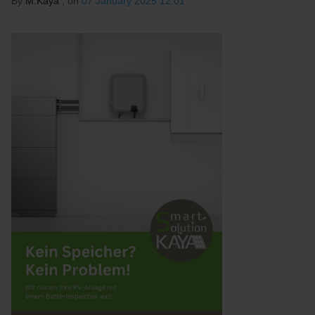
By
M.Kaya
, on
07 January 2025 12:01