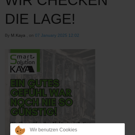
WIR CHECKEN
DIE LAGE!
By
M.Kaya
, on
07 January 2025 12:02
Wir benutzen Cookies