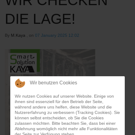
WIR CHECKEN
DIE LAGE!
By
M.Kaya
, on
07 January 2025 12:02
Wir benutzen Cookies
Wir nutzen Cookies auf unserer Website. Einige von
ihnen sind essenziell für den Betrieb der Seite,
während andere uns helfen, diese Website und die
Nutzererfahrung zu verbessern (Tracking Cookies). Sie
können selbst entscheiden, ob Sie die Cookies
zulassen möchten. Bitte beachten Sie, dass bei einer
Ablehnung womöglich nicht mehr alle Funktionalitäten
der Seite zur Verfügung stehen.