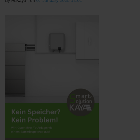
By
M.Kaya
, on
07 January 2025 12:01