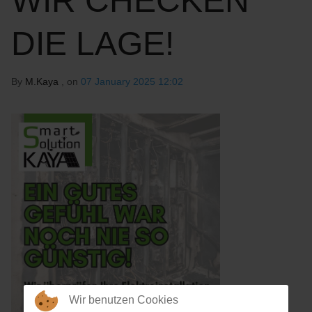
WIR CHECKEN
DIE LAGE!
By
M.Kaya
, on
07 January 2025 12:02
Wir benutzen Cookies