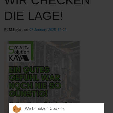
WIR CHECKEN
DIE LAGE!
By
M.Kaya
, on
07 January 2025 12:02
Wir benutzen Cookies