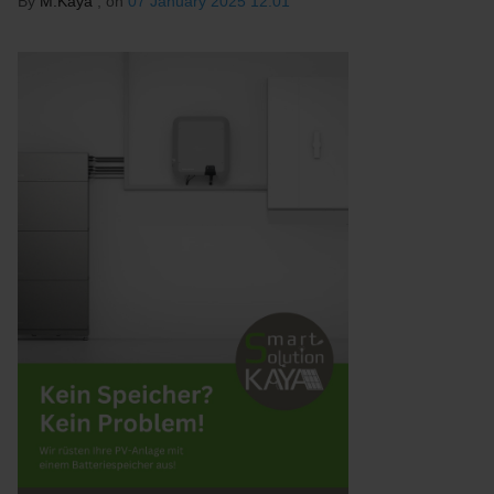
By
M.Kaya
, on
07 January 2025 12:01