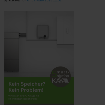
By
M.Kaya
, on
07 January 2025 12:01