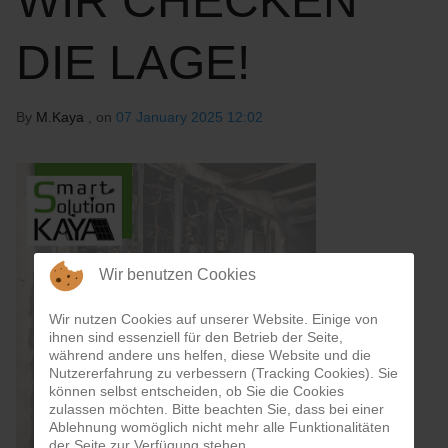
WIR CHECKEN
DIE LAGE!
By
M.Kaya
, on
07 January 2025 12:02
Wir benutzen Cookies
Wir nutzen Cookies auf unserer Website. Einige von
ihnen sind essenziell für den Betrieb der Seite,
während andere uns helfen, diese Website und die
Nutzererfahrung zu verbessern (Tracking Cookies). Sie
können selbst entscheiden, ob Sie die Cookies
zulassen möchten. Bitte beachten Sie, dass bei einer
Ablehnung womöglich nicht mehr alle Funktionalitäten
der Seite zur Verfügung stehen.