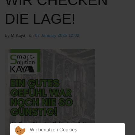
WIR CHECKEN
DIE LAGE!
By
M.Kaya
, on
07 January 2025 12:02
Wir benutzen Cookies