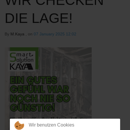
WIR CHECKEN
DIE LAGE!
By
M.Kaya
, on
07 January 2025 12:02
Wir benutzen Cookies