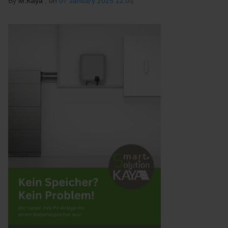
By
M.Kaya
, on
07 January 2025 12:01