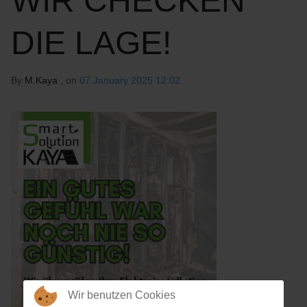
WIR CHECKEN
DIE LAGE!
By
M.Kaya
, on
07 January 2025 12:02
Wir benutzen Cookies