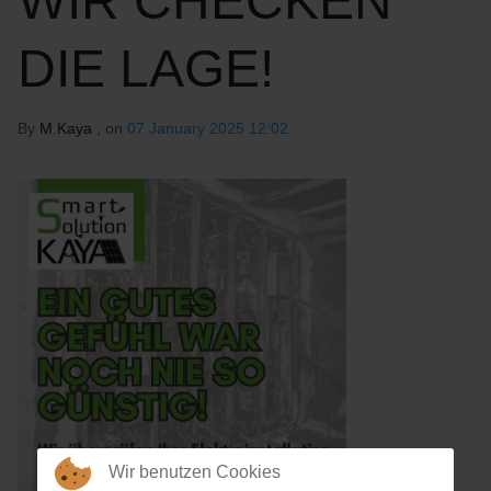
WIR CHECKEN
DIE LAGE!
By
M.Kaya
, on
07 January 2025 12:02
Wir benutzen Cookies