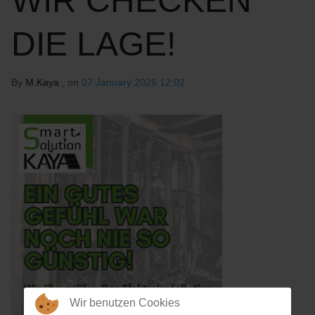
WIR CHECKEN
DIE LAGE!
By
M.Kaya
, on
07 January 2025 12:02
Wir benutzen Cookies