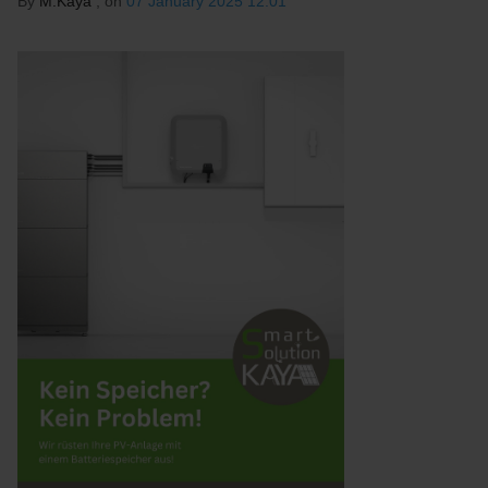
By
M.Kaya
, on
07 January 2025 12:01