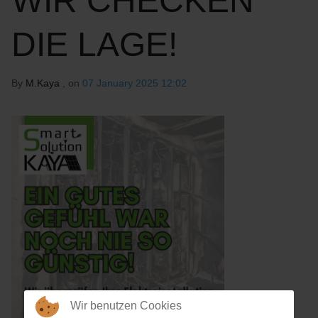
WIR CHECKEN
DIE LAGE!
By
M.Kaya
, on
07 January 2025 12:02
Wir benutzen Cookies