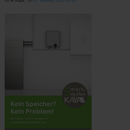
By
M.Kaya
, on
07 January 2025 12:01