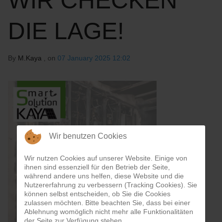
WIR CHECKEN
DIE LAGE!
By
M.Kaya
, on
07 January 2025 12:02
Wir benutzen Cookies
Wir nutzen Cookies auf unserer Website. Einige von
ihnen sind essenziell für den Betrieb der Seite,
während andere uns helfen, diese Website und die
Nutzererfahrung zu verbessern (Tracking Cookies). Sie
können selbst entscheiden, ob Sie die Cookies
zulassen möchten. Bitte beachten Sie, dass bei einer
Ablehnung womöglich nicht mehr alle Funktionalitäten
der Seite zur Verfügung stehen.