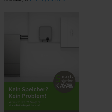
By
M.Kaya
, on
07 January 2025 12:01