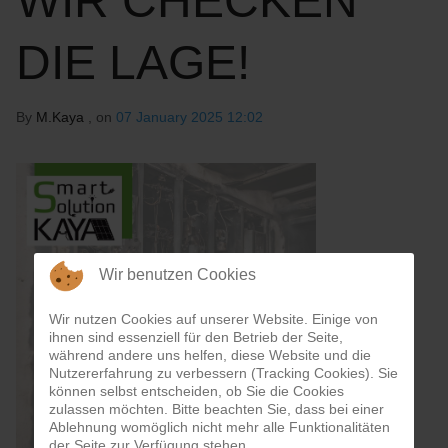
WIR CHECKEN
DIE LAGE!
By
M.Kaya
, on
07 January 2025 12:02
Wir benutzen Cookies
Wir nutzen Cookies auf unserer Website. Einige von
ihnen sind essenziell für den Betrieb der Seite,
während andere uns helfen, diese Website und die
Nutzererfahrung zu verbessern (Tracking Cookies). Sie
können selbst entscheiden, ob Sie die Cookies
zulassen möchten. Bitte beachten Sie, dass bei einer
Ablehnung womöglich nicht mehr alle Funktionalitäten
der Seite zur Verfügung stehen.