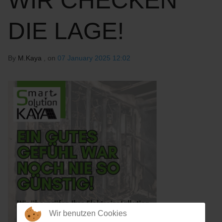
WIR CHECKEN
DIE LAGE!
By
M.Kaya
, on
07 January 2025 12:02
Wir benutzen Cookies