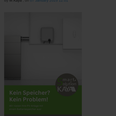
By
M.Kaya
, on
07 January 2025 12:01