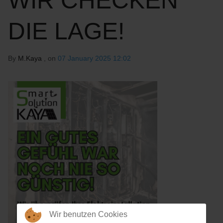
WIR CHECKEN
DIE LAGE!
By
M.Kaya
, on
07 January 2025 12:02
Wir benutzen Cookies