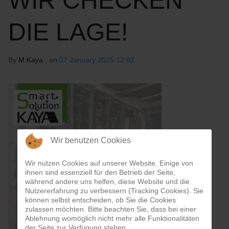
WIR CHECKEN
DIE LAGE!
By
M.Kaya
, on
07 January 2025 12:02
Wir benutzen Cookies
Wir nutzen Cookies auf unserer Website. Einige von
ihnen sind essenziell für den Betrieb der Seite,
während andere uns helfen, diese Website und die
Nutzererfahrung zu verbessern (Tracking Cookies). Sie
können selbst entscheiden, ob Sie die Cookies
zulassen möchten. Bitte beachten Sie, dass bei einer
Ablehnung womöglich nicht mehr alle Funktionalitäten
der Seite zur Verfügung stehen.