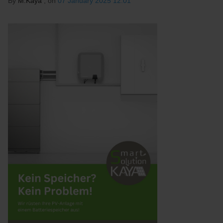
By
M.Kaya
, on
07 January 2025 12:01