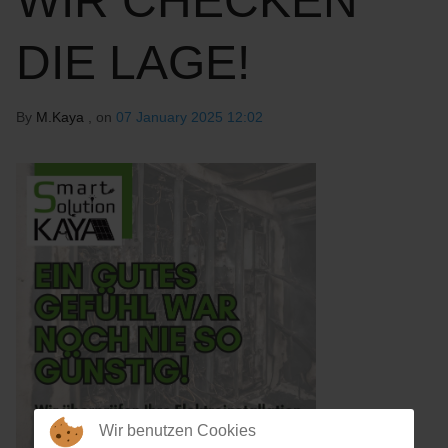
WIR CHECKEN
DIE LAGE!
By
M.Kaya
, on
07 January 2025 12:02
Wir benutzen Cookies