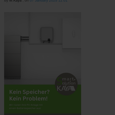
By
M.Kaya
, on
07 January 2025 12:01