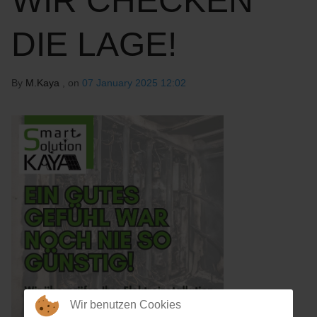
WIR CHECKEN
DIE LAGE!
By
M.Kaya
, on
07 January 2025 12:02
Wir benutzen Cookies