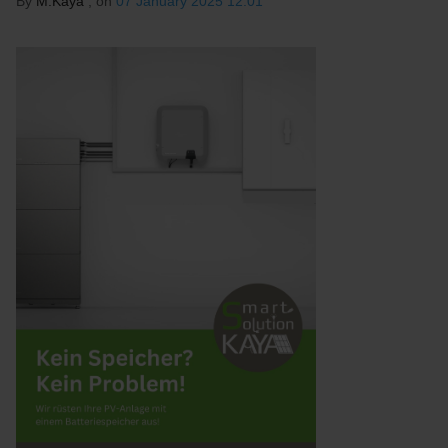
By
M.Kaya
, on
07 January 2025 12:01