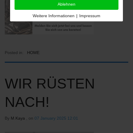
Ablehnen
Weitere Informationen
|
Impressum
Posted in:
HOME
WIR RÜSTEN
NACH!
By
M.Kaya
, on
07 January 2025 12:01