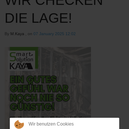
WIR CHECKEN
DIE LAGE!
By
M.Kaya
, on
07 January 2025 12:02
Wir benutzen Cookies