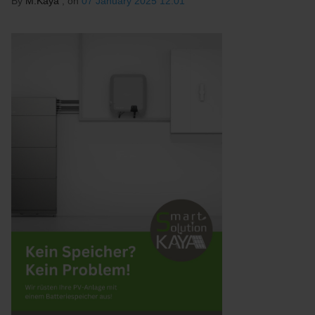
By
M.Kaya
, on
07 January 2025 12:01