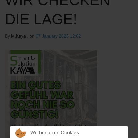
WIR CHECKEN
DIE LAGE!
By
M.Kaya
, on
07 January 2025 12:02
Wir benutzen Cookies