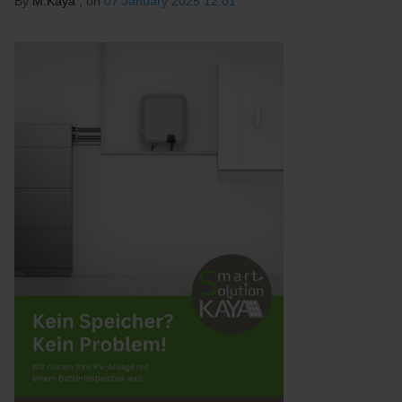
By
M.Kaya
, on
07 January 2025 12:01