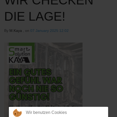
WIR CHECKEN
DIE LAGE!
By
M.Kaya
, on
07 January 2025 12:02
Wir benutzen Cookies