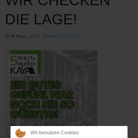
WIR CHECKEN
DIE LAGE!
By
M.Kaya
, on
07 January 2025 12:02
Wir benutzen Cookies