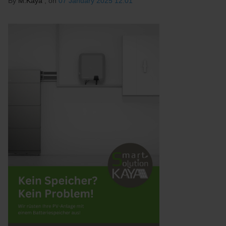
By
M.Kaya
, on
07 January 2025 12:01