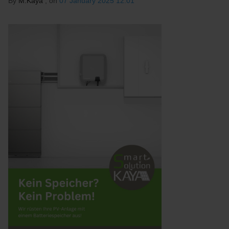
By
M.Kaya
, on
07 January 2025 12:01