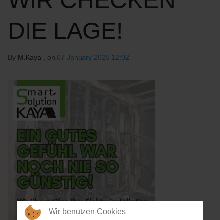
WIR CHECKEN
DIE LAGE!
By
M.Kaya
, on
07 January 2025 12:02
Wir benutzen Cookies