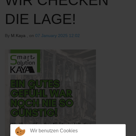
WIR CHECKEN
DIE LAGE!
By
M.Kaya
, on
07 January 2025 12:02
Wir benutzen Cookies