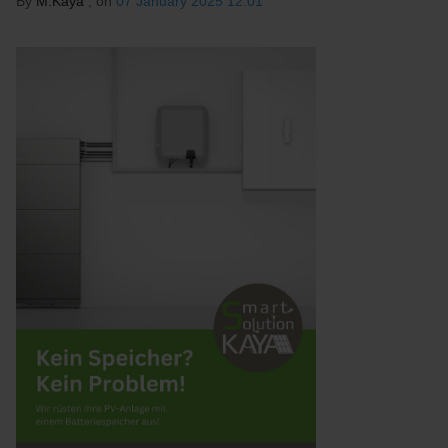
By
M.Kaya
, on
07 January 2025 12:01