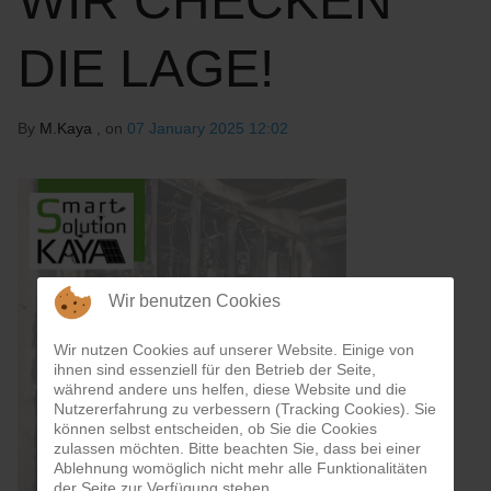
WIR CHECKEN
DIE LAGE!
By
M.Kaya
, on
07 January 2025 12:02
Wir benutzen Cookies
Wir nutzen Cookies auf unserer Website. Einige von
ihnen sind essenziell für den Betrieb der Seite,
während andere uns helfen, diese Website und die
Nutzererfahrung zu verbessern (Tracking Cookies). Sie
können selbst entscheiden, ob Sie die Cookies
zulassen möchten. Bitte beachten Sie, dass bei einer
Ablehnung womöglich nicht mehr alle Funktionalitäten
der Seite zur Verfügung stehen.