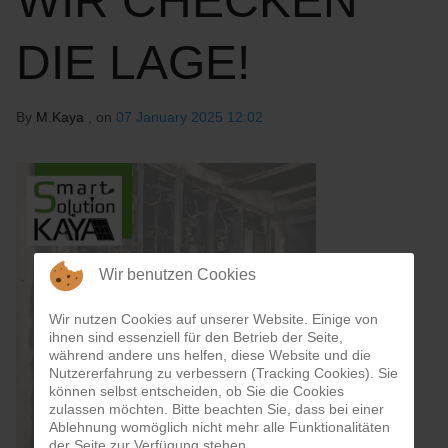
WIR CHECKEN
DIE LAGE!
By
M.Kaya
, on
07 January 2025 12:02
Wir benutzen Cookies
Wir nutzen Cookies auf unserer Website. Einige von
ihnen sind essenziell für den Betrieb der Seite,
während andere uns helfen, diese Website und die
Nutzererfahrung zu verbessern (Tracking Cookies). Sie
können selbst entscheiden, ob Sie die Cookies
zulassen möchten. Bitte beachten Sie, dass bei einer
Ablehnung womöglich nicht mehr alle Funktionalitäten
der Seite zur Verfügung stehen.