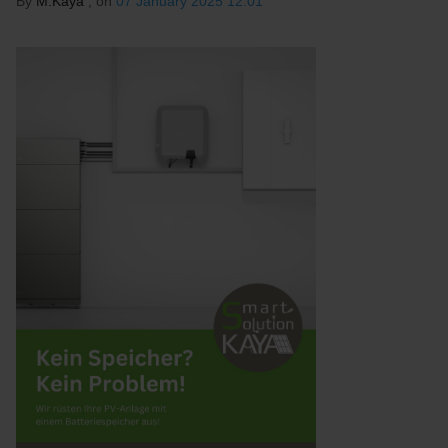
By
M.Kaya
, on
07 January 2025 12:01